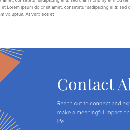
it amet, consetetur sadipscing elitr, sed diam nonumy eirmod te
s et Lorem ipsum dolor sit amet, consetetur sadipscing elitr, se
am voluptua. At vero eos et
Contact Al
Reach out to connect and exp
make a meaningful impact on t
life.