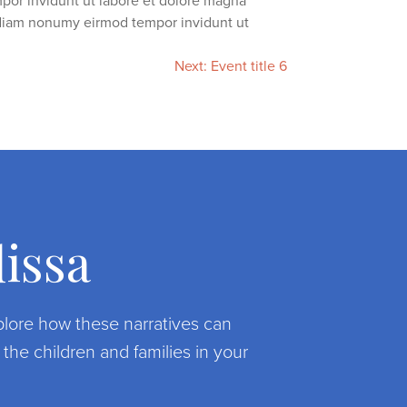
mpor invidunt ut labore et dolore magna
d diam nonumy eirmod tempor invidunt ut
Next:
Event title 6
issa
lore how these narratives can
he children and families in your