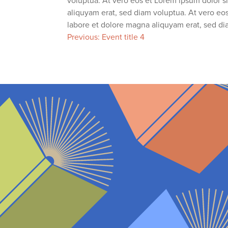
voluptua. At vero eos et Lorem ipsum dolor s
aliquyam erat, sed diam voluptua. At vero eo
labore et dolore magna aliquyam erat, sed di
Post
Previous:
Event title 4
navigation